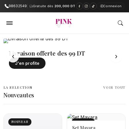
98632549
Gratuite dès
200,000 DT
Connexion
PinkAndGrey — Boutique en ligne e
Livraison offerte des 99 DT
‹
›
J'en profite
LA SELECTION
VOIR TOUT
Nouveautes
NOUVEAU
NOUVEAU
Set Mayara