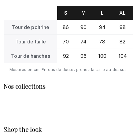
S
M
L
XL
Tour de poitrine
86
90
94
98
Tour de taille
70
74
78
82
Tour de hanches
92
96
100
104
Mesures en cm. En cas de doute, prenez la taille au-dessus.
Nos collections
Femme
Homme
DÉCOUVRIR
Accessoires
Shop the look
DÉCOUVRIR
DÉCOUVRIR