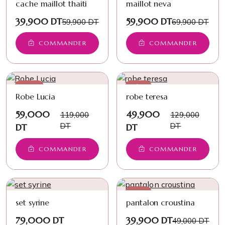
cache maillot thaiti
maillot neva
39,900 DT
59,900 DT
59,900 DT
69,900 DT
COMMANDER
COMMANDER
−50%
−61%
Robe Lucia
robe teresa
59,000
49,900
119,000
129,000
DT
DT
DT
DT
COMMANDER
COMMANDER
−19%
set syrine
pantalon croustina
79,000 DT
39,900 DT
49,000 DT