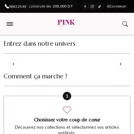
98632549
Gratuite dès
200,000 DT
Connexion
PinkAndGrey — Boutique en ligne en 
Entrez dans notre univers
acheter maintenant
‹
›
Comment ça marche ?
1
Choisissez votre coup de cœur
Découvrez nos collections et sélectionnez vos articles
préférés.