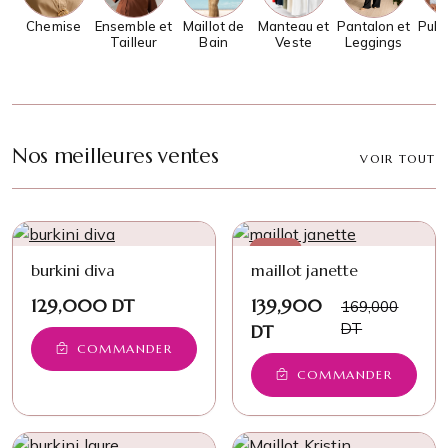
Chemise
Ensemble et
Maillot de
Manteau et
Pantalon et
Pull 
Tailleur
Bain
Veste
Leggings
Nos meilleures ventes
VOIR TOUT
−17%
burkini diva
maillot janette
129,000 DT
139,900
169,000
DT
DT
COMMANDER
COMMANDER