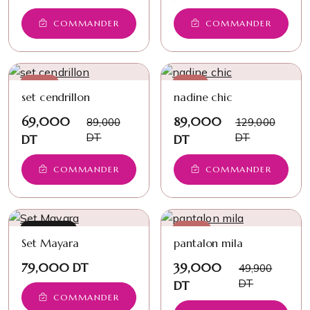
COMMANDER
COMMANDER
−22%
−31%
set cendrillon
nadine chic
69,000
89,000
89,000
129,000
DT
DT
DT
DT
COMMANDER
COMMANDER
NOUVEAU
−22%
Set Mayara
pantalon mila
79,000 DT
39,000
49,900
DT
DT
COMMANDER