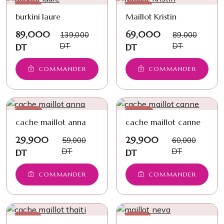
−36%
−22%
burkini laure
Maillot Kristin
89,000
69,000
139,000
89,000
DT
DT
DT
DT
COMMANDER
COMMANDER
−49%
−50%
cache maillot anna
cache maillot canne
29,900
29,900
59,000
60,000
DT
DT
DT
DT
COMMANDER
COMMANDER
−33%
−14%