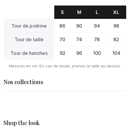
S
M
L
XL
Tour de poitrine
86
90
94
98
Tour de taille
70
74
78
82
Tour de hanches
92
96
100
104
Mesures en cm. En cas de doute, prenez la taille au-dessus.
Nos collections
Femme
Homme
DÉCOUVRIR
Accessoires
Shop the look
DÉCOUVRIR
DÉCOUVRIR