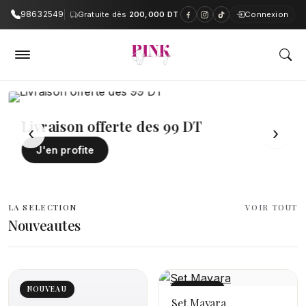
98632549
Gratuite dès
200,000 DT
Connexion
PinkAndGrey — Boutique en ligne e
Livraison offerte des 99 DT
‹
›
J'en profite
LA SELECTION
VOIR TOUT
Nouveautes
NOUVEAU
NOUVEAU
Set Mayara