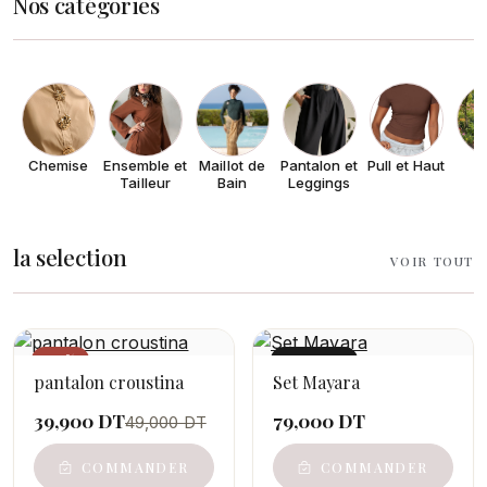
Nos catégories
Chemise
Ensemble et
Maillot de
Pantalon et
Pull et Haut
R
Tailleur
Bain
Leggings
la selection
VOIR TOUT
−19%
NOUVEAU
pantalon croustina
Set Mayara
39,900 DT
79,000 DT
49,000 DT
COMMANDER
COMMANDER