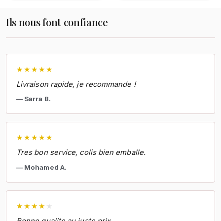
Ils nous font confiance
★
★
★
★
★
Livraison rapide, je recommande !
Sarra B.
★
★
★
★
★
Tres bon service, colis bien emballe.
Mohamed A.
★
★
★
★
★
Bonne qualite au juste prix.