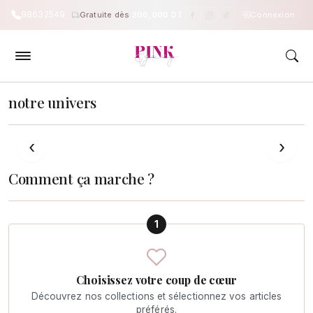
98632549
Gratuite dès
200,000 DT
Connexion
PinkAndGrey — Boutique en ligne e
notre univers
acheter maintenant
‹
›
Comment ça marche ?
1
Choisissez votre coup de cœur
Découvrez nos collections et sélectionnez vos articles
préférés.