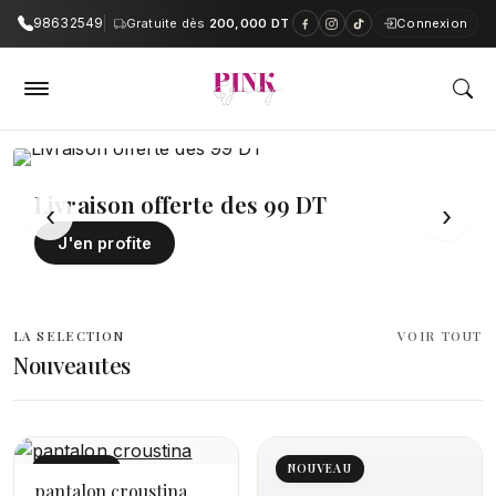
98632549
Gratuite dès
200,000 DT
Connexion
PinkAndGrey — Boutique en ligne e
Livraison offerte des 99 DT
‹
›
J'en profite
LA SELECTION
VOIR TOUT
Nouveautes
NOUVEAU
NOUVEAU
pantalon croustina