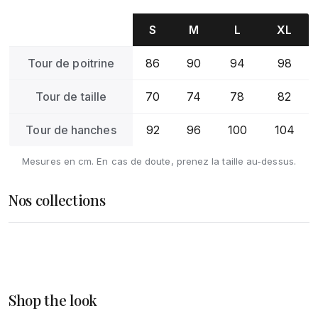
S
M
L
XL
Tour de poitrine
86
90
94
98
Tour de taille
70
74
78
82
Tour de hanches
92
96
100
104
Mesures en cm. En cas de doute, prenez la taille au-dessus.
Nos collections
Femme
Homme
DÉCOUVRIR
Accessoires
Shop the look
DÉCOUVRIR
DÉCOUVRIR