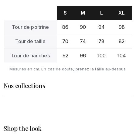
S
M
L
XL
Tour de poitrine
86
90
94
98
Tour de taille
70
74
78
82
Tour de hanches
92
96
100
104
Mesures en cm. En cas de doute, prenez la taille au-dessus.
Nos collections
Femme
Homme
DÉCOUVRIR
Accessoires
Shop the look
DÉCOUVRIR
DÉCOUVRIR