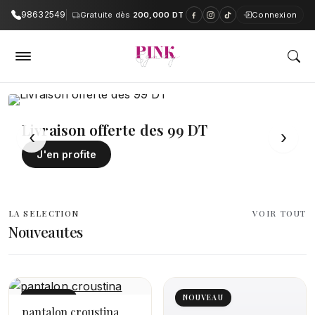
98632549
Gratuite dès
200,000 DT
Connexion
PinkAndGrey — Boutique en ligne e
Livraison offerte des 99 DT
‹
›
J'en profite
LA SELECTION
VOIR TOUT
Nouveautes
NOUVEAU
NOUVEAU
pantalon croustina