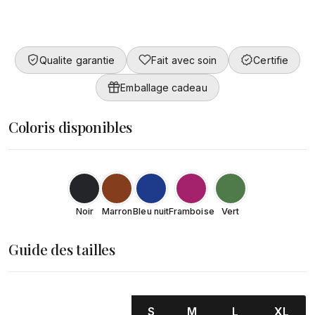
Collection
Converty
Femme
DÉCOUVRIR
Qualite garantie
Fait avec soin
Certifie
DÉCOUVRIR
Emballage cadeau
Coloris disponibles
Noir
Marron
Bleu nuit
Framboise
Vert
Guide des tailles
S
M
L
XL