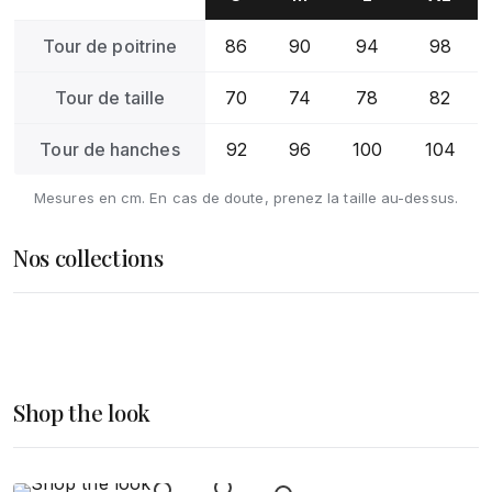
Tour de poitrine
86
90
94
98
Tour de taille
70
74
78
82
Tour de hanches
92
96
100
104
Mesures en cm. En cas de doute, prenez la taille au-dessus.
Nos collections
Femme
Homme
DÉCOUVRIR
Accessoires
Shop the look
DÉCOUVRIR
DÉCOUVRIR