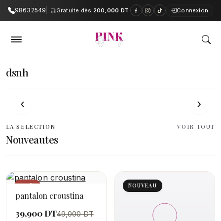
98632549
Gratuite dès
200,000 DT
Connexion
PinkAndGrey — Boutique en ligne e
dsnh
‹
›
LA SELECTION
VOIR TOUT
Nouveautes
−19%
NOUVEAU
pantalon croustina
39,900 DT
49,000 DT