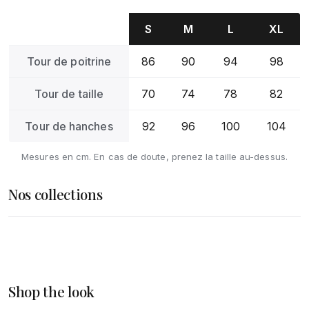
S
M
L
XL
Tour de poitrine
86
90
94
98
Tour de taille
70
74
78
82
Tour de hanches
92
96
100
104
Mesures en cm. En cas de doute, prenez la taille au-dessus.
Nos collections
Femme
Homme
DÉCOUVRIR
Accessoires
Shop the look
DÉCOUVRIR
DÉCOUVRIR