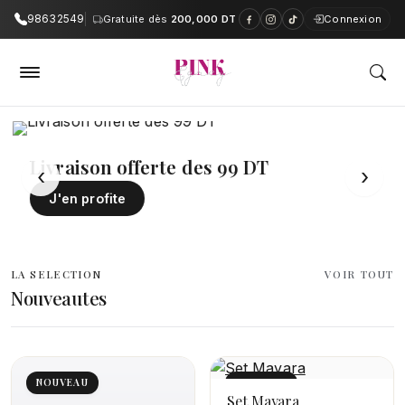
98632549
Gratuite dès
200,000 DT
Connexion
PinkAndGrey — Boutique en ligne e
Livraison offerte des 99 DT
‹
›
J'en profite
LA SELECTION
VOIR TOUT
Nouveautes
NOUVEAU
NOUVEAU
Set Mayara