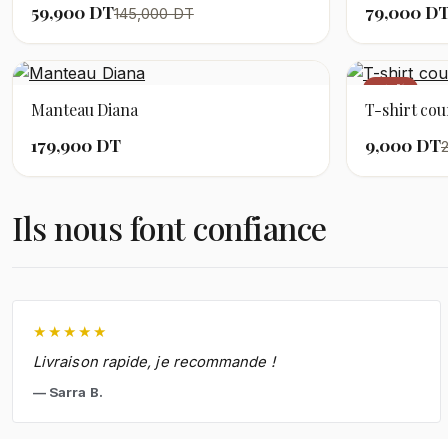
59,900 DT
79,000 D
145,000 DT
−69%
Manteau Diana
T-shirt cour
179,900 DT
9,000 DT
Ils nous font confiance
★
★
★
★
★
Livraison rapide, je recommande !
Sarra B.