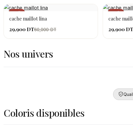
−50%
−49%
cache maillot lina
cache maill
29,900 DT
29,900 D
60,000 DT
Nos univers
Collection Femme
Converty
DÉCOUVRIR
DÉCOUVRIR
Qual
Coloris disponibles