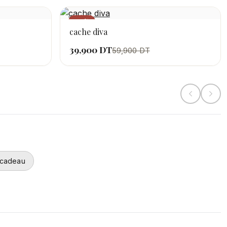
−33%
cache diva
39,900 DT
59,900 DT
 cadeau