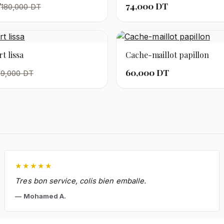
T
74,000 DT
180,000 DT
t lissa
Cache-maillot papillon
60,000 DT
29,000 DT
★
★
★
★
★
Tres bon service, colis bien emballe.
Mohamed A.