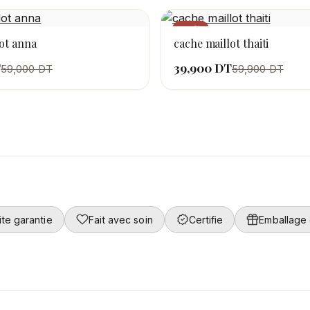
−33%
ot anna
cache maillot thaiti
T
39,900 DT
59,000 DT
59,900 DT
ite garantie
Fait avec soin
Certifie
Emballage