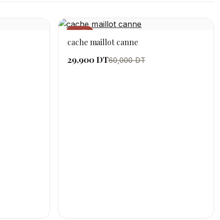
−50%
cache maillot canne
29,900 DT
60,000 DT