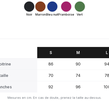
Noir
Marron
Bleu nuit
Framboise
Vert
S
M
L
itrine
86
90
9
aille
70
74
7
anches
92
96
10
Mesures en cm. En cas de doute, prenez la taille au-dessus.