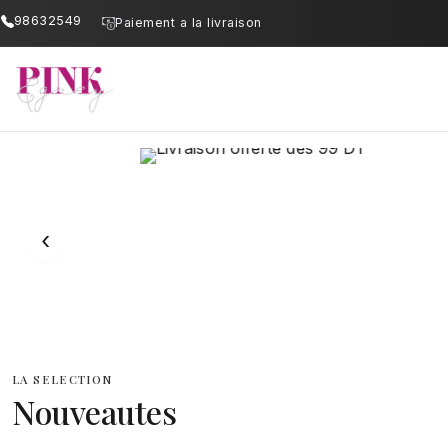
98632549
Paiement a la livraison
PinkAndGrey — Boutique e
‹
LA SELECTION
Nouveautes