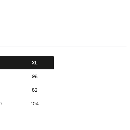
XL
4
98
8
82
0
104