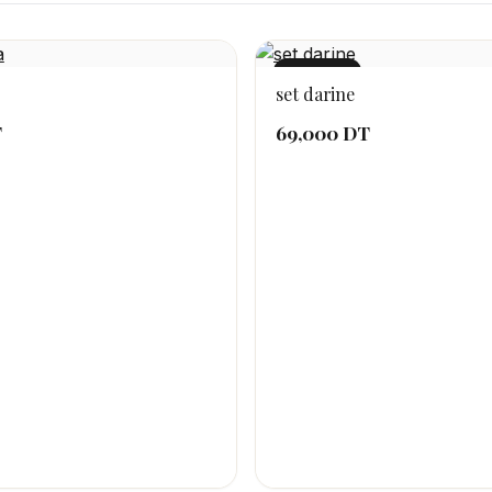
NOUVEAU
set darine
T
69,000 DT