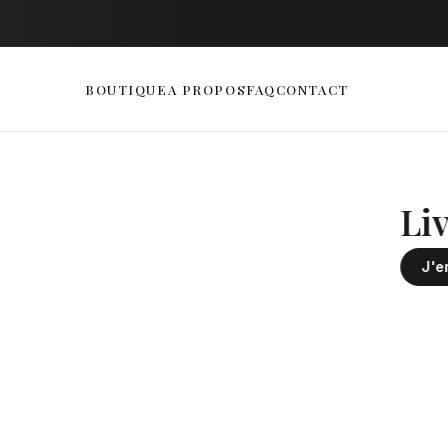
BOUTIQUE
A PROPOS
FAQ
CONTACT
n ligne en Tunisie, livra
Livraison 
J'en profite