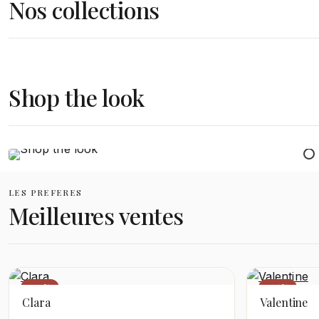
Nos collections
Femme
Shop the look
DÉCOUVRIR
LES PREFERES
Meilleures ventes
−59%
−56%
Clara
Valentine