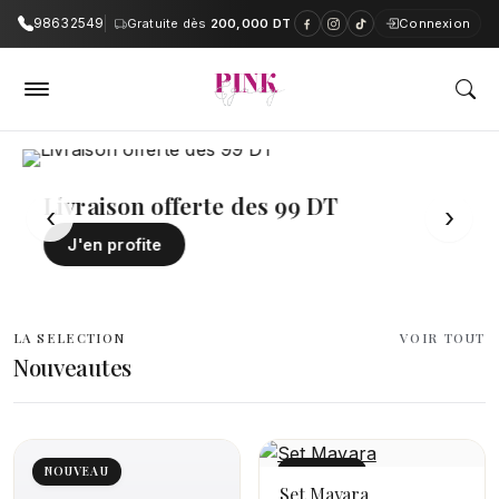
98632549
Gratuite dès
200,000 DT
Connexion
PinkAndGrey — Boutique en ligne e
Livraison offerte des 99 DT
‹
›
J'en profite
LA SELECTION
VOIR TOUT
Nouveautes
NOUVEAU
NOUVEAU
Set Mayara