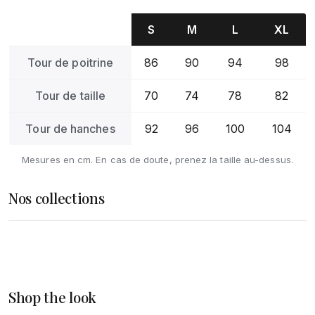
S
M
L
XL
Tour de poitrine
86
90
94
98
Tour de taille
70
74
78
82
Tour de hanches
92
96
100
104
Mesures en cm. En cas de doute, prenez la taille au-dessus.
Nos collections
Femme
Homme
DÉCOUVRIR
Accessoires
Shop the look
DÉCOUVRIR
DÉCOUVRIR