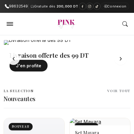
98632549
Gratuite dès
200,000 DT
Connexion
PinkAndGrey — Boutique en ligne e
Livraison offerte des 99 DT
‹
›
J'en profite
LA SELECTION
VOIR TOUT
Nouveautes
NOUVEAU
NOUVEAU
Set Mayara