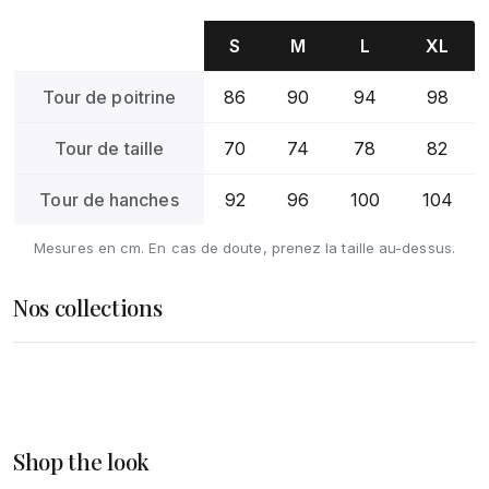
S
M
L
XL
Tour de poitrine
86
90
94
98
Tour de taille
70
74
78
82
Tour de hanches
92
96
100
104
Mesures en cm. En cas de doute, prenez la taille au-dessus.
Nos collections
Femme
Homme
DÉCOUVRIR
Accessoires
Shop the look
DÉCOUVRIR
DÉCOUVRIR