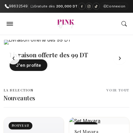
98632549
Gratuite dès
200,000 DT
Connexion
PinkAndGrey — Boutique en ligne e
Livraison offerte des 99 DT
‹
›
J'en profite
LA SELECTION
VOIR TOUT
Nouveautes
NOUVEAU
NOUVEAU
Set Mayara