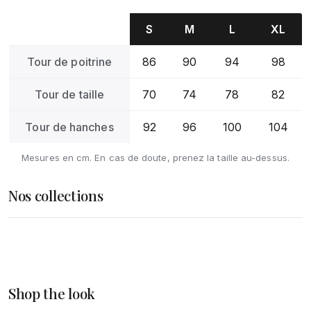
S
M
L
XL
Tour de poitrine
86
90
94
98
Tour de taille
70
74
78
82
Tour de hanches
92
96
100
104
Mesures en cm. En cas de doute, prenez la taille au-dessus.
Nos collections
Femme
Homme
DÉCOUVRIR
Accessoires
Shop the look
DÉCOUVRIR
DÉCOUVRIR