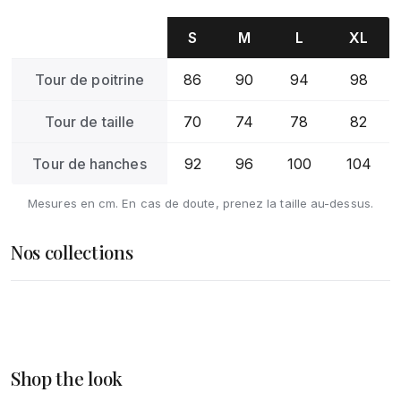
S
M
L
XL
Tour de poitrine
86
90
94
98
Tour de taille
70
74
78
82
Tour de hanches
92
96
100
104
Mesures en cm. En cas de doute, prenez la taille au-dessus.
Nos collections
Femme
Homme
DÉCOUVRIR
Accessoires
Shop the look
DÉCOUVRIR
DÉCOUVRIR