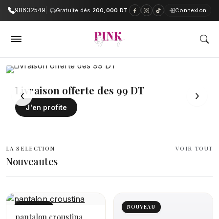
98632549
Gratuite dès
200,000 DT
Connexion
PinkAndGrey — Boutique en ligne e
Livraison offerte des 99 DT
‹
›
J'en profite
LA SELECTION
VOIR TOUT
Nouveautes
NOUVEAU
NOUVEAU
pantalon croustina